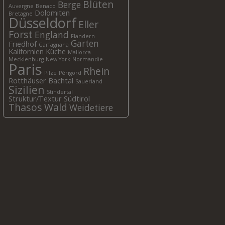
Blüten
Berge
Auvergne
Benaco
Dolomiten
Bretagne
Düsseldorf
Eller
Forst
England
Flandern
Garten
Friedhof
Garfagnana
Kalifornien
Küche
Mallorca
Mecklenburg
New York
Normandie
Paris
Rhein
Pilze
Périgord
Rotthäuser Bachtal
Sauerland
Sizilien
Stindertal
Struktur/Textur
Südtirol
Thasos
Wald
Weidetiere