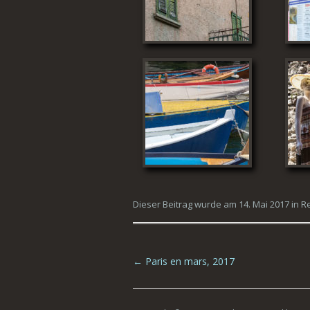
Dieser Beitrag wurde am
14. Mai 2017
in
R
Beitrags-Navigation
←
Paris en mars, 2017